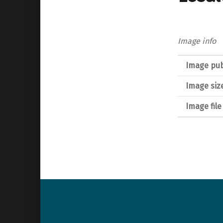
Image info
Image pub
Image siz
Image fil
Post navigation