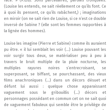
face. » (P.128). Sons parcellaires, paroles tronquées.
(Louise les entends, ne sait réellement ce qu’ils font. Ce
à quoi ils pensent, ce qu’ils rabâchent,) ; imaginations
en miroir (on ne sait rien de Louise, si ce n’est ce double
inversé de Sabine ? (elle sont les femmes rapportées à
la lignée des hommes).
Louise les imagine (Pierre et Sabine) comme ils auraient
pu être. « il lui semblait les voir (…) Louise pouvant les
voir surgir tous deux, se matérialiser peu à peu à
travers le bruit multiple de la pluie nocturne, les
multiples rayures noires s’entrecroisant, se
superposant, se biffant, se pourchassant, des vieux
films anachroniques (…) dans un décors désuet et
défunt lui aussi : quelque chose apparaissant
vaguement sous le gribouillis (…) décors et
personnages possédant en commun cet on ne sait quoi
de vaguement fabuleux qui semble être le privilège de