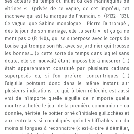
ses acteurs du temps du muet ou des mannequins de
vitrines « (privés de ce vague, de cet imprévu, cet
inachevé qui est la marque de l’humain. » (P.132- 133).
Ce vague, que Sabine monologue ; Pierre l’a trompé ,
dès le jour de son mariage, elle l’a senti « et ça ça ne
ment pas » (P. 140)., qui se superpose avec le corps de
Louise qui trompe son fils, avec se jardinier qui trousse
les bonnes… (« cette sorte de temps dans lequel sans
doute, elle se mouvait) étant impossible à mesurer (…)
était apparemment constitué par plusieurs cadrans
superposés ou, si l’on préfère, concentriques (…)
l’aiguille pointant donc dans le même instant sur
plusieurs indications, ce qui, à bien réfléchir, est aussi
vrai de n’importe quelle aiguille de n’importe quelle
montre achetée le jour de la première communion – ou
donnée, héritée, le boitier orné d’initiales guillochées et
aux entrelacs si compliqués qu’indéchiffrables ou du
moins si longues à reconnaître (c’est-à-dire à démêler,