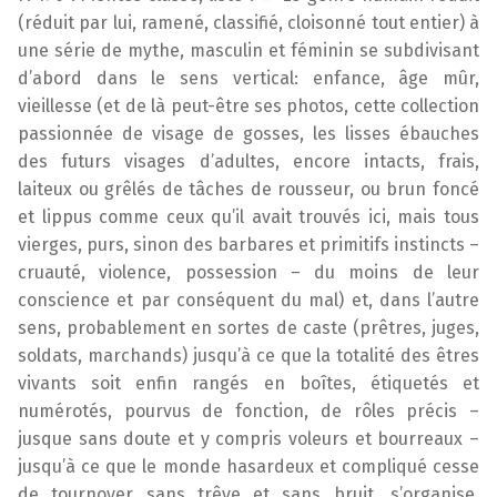
(réduit par lui, ramené, classifié, cloisonné tout entier) à
une série de mythe, masculin et féminin se subdivisant
d’abord dans le sens vertical: enfance, âge mûr,
vieillesse (et de là peut-être ses photos, cette collection
passionnée de visage de gosses, les lisses ébauches
des futurs visages d’adultes, encore intacts, frais,
laiteux ou grêlés de tâches de rousseur, ou brun foncé
et lippus comme ceux qu’il avait trouvés ici, mais tous
vierges, purs, sinon des barbares et primitifs instincts –
cruauté, violence, possession – du moins de leur
conscience et par conséquent du mal) et, dans l’autre
sens, probablement en sortes de caste (prêtres, juges,
soldats, marchands) jusqu’à ce que la totalité des êtres
vivants soit enfin rangés en boîtes, étiquetés et
numérotés, pourvus de fonction, de rôles précis –
jusque sans doute et y compris voleurs et bourreaux –
jusqu’à ce que le monde hasardeux et compliqué cesse
de tournoyer sans trêve et sans bruit, s’organise,