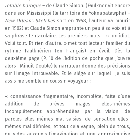
retable baroque
– de Claude Simon. (Faulkner vit encore
dans son Mississippi (le territoire de Yoknapatawpha) –
New Orleans Sketche
s sort en 1958, l’auteur va mourir
en 1962) et Claude Simon emprunte un peu à sa voix et à
sa phrase tentaculaire. Les premiers mots : « un idiot.
Voilà tout. Et rien d’autre. » met tout lecteur familier du
rythme Faulknérien (en Français) en éveil. Dès la
deuxième page (P. 10 de l’édition de poche que j’ouvre
alors– Minuit Double) le narrateur donne des précisions
sur l’image introuvable. Et le siège sur lequel je suis
assis me semble un coussin voyageur :
« connaissance fragmentaire, incomplète, faite d’une
addition de brèves images, elles-mêmes
incomplètement appréhendées par la vision, de
paroles elles-mêmes mal saisies, de sensation elles-
mêmes mal définies, et tout cela vague, plein de trous,
de vides auxquels l’imagination et une approximative