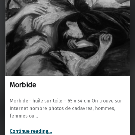
Morbide
Morbide– huile sur toile – 65 x 54 cm On trouve sur
internet nombre photos de cadavres, hommes,
femmes ou…
“Morbide”
Continue reading
…