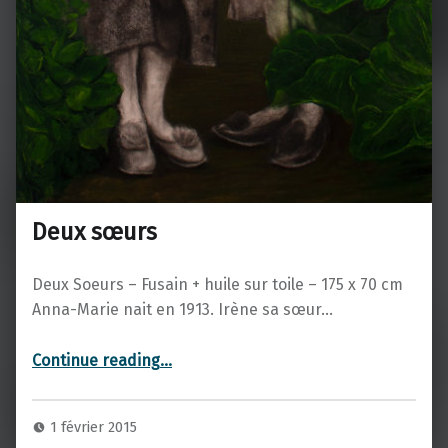
Deux sœurs
Deux Soeurs – Fusain + huile sur toile – 175 x 70 cm
Anna-Marie nait en 1913. Irène sa sœur…
“Deux sœurs”
Continue reading
…
1 février 2015