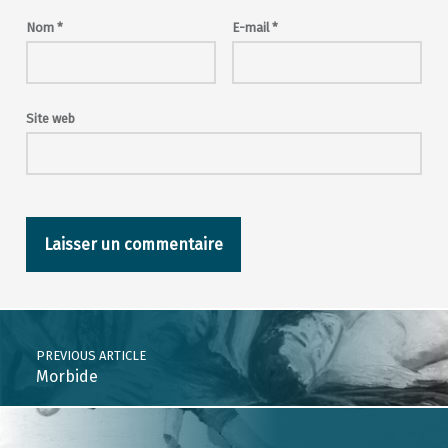
Nom
*
E-mail
*
Site web
Post navigation
PREVIOUS ARTICLE
Morbide