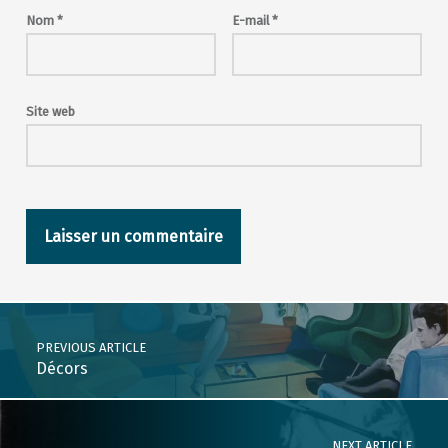
Nom
*
E-mail
*
Site web
Post navigation
PREVIOUS ARTICLE
Décors
NEXT ARTICLE