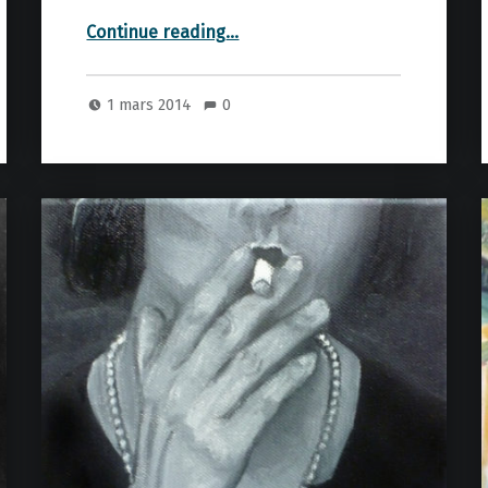
“Enfance”
Continue reading
…
1 mars 2014
0