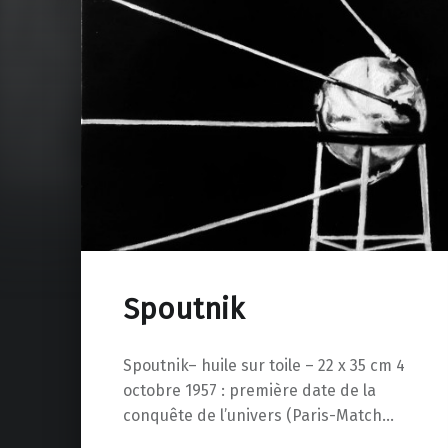
Spoutnik
Spoutnik– huile sur toile – 22 x 35 cm 4
octobre 1957 : première date de la
conquête de l’univers (Paris-Match…