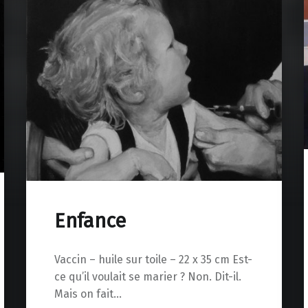
Enfance
Vaccin – huile sur toile – 22 x 35 cm Est-
ce qu’il voulait se marier ? Non. Dit-il.
Mais on fait…