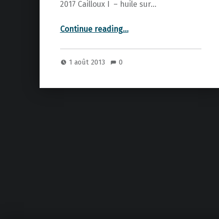
2017 Cailloux I – huile sur…
“Cendres (Beckett)”
Continue reading
…
1 août 2013
0