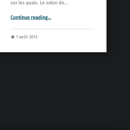
sur les quais. Le salon de…
“Parvenu”
Continue reading
…
1 août 2013